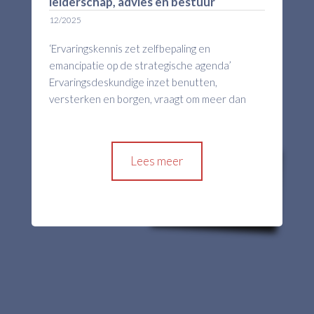
leiderschap, advies en bestuur
12/2025
‘Ervaringskennis zet zelfbepaling en
emancipatie op de strategische agenda’
Ervaringsdeskundige inzet benutten,
versterken en borgen, vraagt om meer dan
alleen de werving van ervaringsdeskundigen,
stelt Marjo Boer. Marjo is begeleidingskundige
en opleider in ervaringsdeskundigheid. Samen
Lees meer
met Hans Hoogerdijk, hoofddocent bij Howie
the Harp, opleider in ervaringsdeskundigheid,
vormt ze het docententeam van de opleiding
Ervaringsdeskundige inzet in leiderschap,
advies en bestuur, een samenwerking tussen
Howie the Harp en PAO Psychologie. De
opleiding is bedoeld voor leidinggevenden,
adviseurs, bestuurders en toezichthouders
die de dienstverlening van hun organisatie met