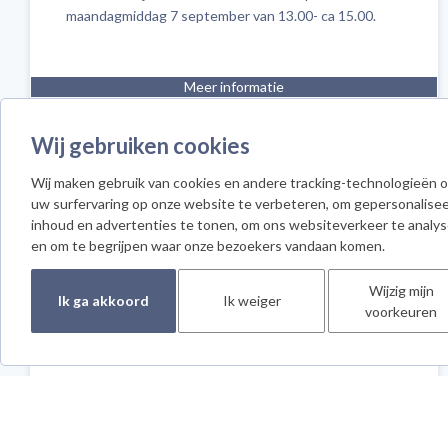
maandagmiddag 7 september van 13.00- ca 15.00.
Meer informatie
07/09/2026
Wij gebruiken cookies
Wij maken gebruik van cookies en andere tracking-technologieën 
HOWIE THE HARP AMSTERDAM
uw surfervaring op onze website te verbeteren, om gepersonalise
Informatiebijeenkomst/ Workshopronde op Maandag
inhoud en advertenties te tonen, om ons websiteverkeer te analy
7 September van 13:00 uur tot 15:30 uur.
en om te begrijpen waar onze bezoekers vandaan komen.
Wijzig mijn
Meer informatie
Ik ga akkoord
Ik weiger
voorkeuren
28/09/2026
HOWIE THE HARP AMSTERDAM
Gratis Proefles Howie the Harp Maandag 28
september 2026