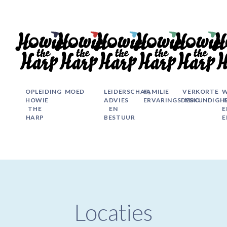
OPLEIDING
MOED
LEIDERSCHAP,
FAMILIE
VERKORTE
W
HOWIE
ADVIES
ERVARINGSDESKUNDIGH
MBO
THE
EN
E
HARP
BESTUUR
E
Locaties