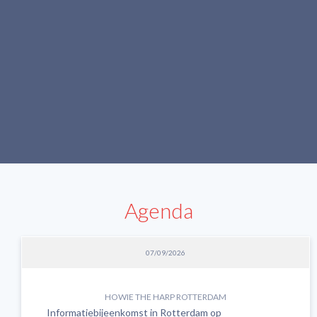
behulp van ervaringsdeskundige inzet beter
willen laten aansluiten op wat mensen die van
deze diensten gebruik maken, echt nodig
hebben.
Agenda
07/09/2026
HOWIE THE HARP ROTTERDAM
Informatiebijeenkomst in Rotterdam op