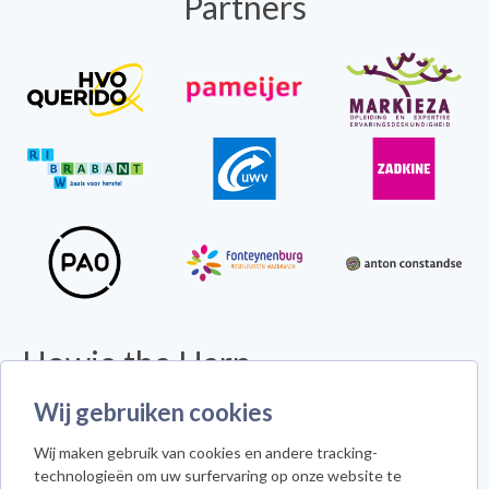
Partners
Howie the Harp
© 2026 - Alle rechten voorbehouden -
Disclaimer
Wij gebruiken cookies
Howie the Harp™ - Koninginneweg 300 - 3078 GS Rotterdam
Wij maken gebruik van cookies en andere tracking-
Cookie instellingen
technologieën om uw surfervaring op onze website te