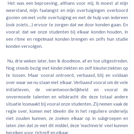
Het was een beproeving, althans voor mij. Ik moest al mijn
weerstand, mijn faalangst en mijn overtuigingen overboord
gooien om met volle overtuiging en met de hulp van iedereen
(ook zoiets…) ervoor te zorgen dat we door konden gaan. En
vooral: dat we onze studenten bij elkaar konden houden, in
een ritme en regelmaat konden brengen en zelfs hun studie
konden vervolgen.
Nu, drie weken later, ben ik doodmoe, af en toe uitgestreden.
Nog steeds bezig met kinderziekten en zelf kleuterziekten op
te lossen. Maar vooral ontroerd, verbaasd, blij en voldaan
over waar we nu staan met elkaar. Verbaasd vooral om de vele
initiatieven, de verantwoordelijkheid en vooral de
onvermoede talenten en wilskracht die deze totaal andere
situatie losmaakt bij vooral onze studenten. Zij nemen vaak de
regie over, komen met ideeën die in het reguliere onderwijs
niet zouden kunnen, ze zoeken elkaar op in subgroepen en
laten zien dat ze met dit middel, deze ‘machinerie’ veel kunnen
bereiken voor zichzelf en elkaar.