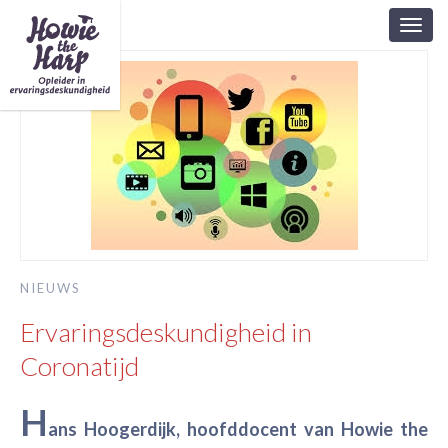
Toggl
navig
NIEUWS
Ervaringsdeskundigheid in
Coronatijd
H
ans Hoogerdijk, hoofddocent van Howie the