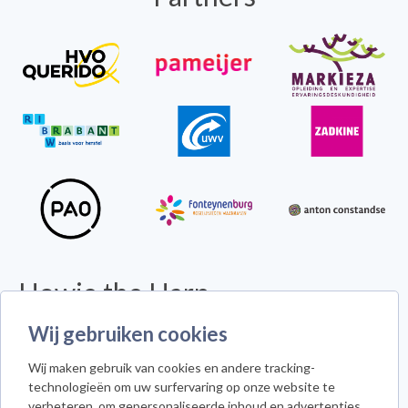
Howie the Harp
© 2026 - Alle rechten voorbehouden -
Disclaimer
Wij gebruiken cookies
Howie the Harp™ - Koninginneweg 300 - 3078 GS Rotterdam
Wij maken gebruik van cookies en andere tracking-
Cookie instellingen
technologieën om uw surfervaring op onze website te
verbeteren, om gepersonaliseerde inhoud en advertenties