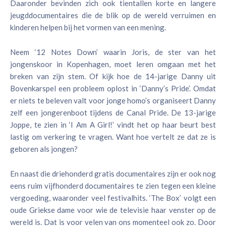
Daaronder bevinden zich ook tientallen korte en langere
jeugddocumentaires die de blik op de wereld verruimen en
kinderen helpen bij het vormen van een mening.
Neem ‘12 Notes Down’ waarin Joris, de ster van het
jongenskoor in Kopenhagen, moet leren omgaan met het
breken van zijn stem. Of kijk hoe de 14-jarige Danny uit
Bovenkarspel een probleem oplost in ‘Danny’s Pride’. Omdat
er niets te beleven valt voor jonge homo’s organiseert Danny
zelf een jongerenboot tijdens de Canal Pride. De 13-jarige
Joppe, te zien in ‘I Am A Girl!’ vindt het op haar beurt best
lastig om verkering te vragen. Want hoe vertelt ze dat ze is
geboren als jongen?
En naast die driehonderd gratis documentaires zijn er ook nog
eens ruim vijfhonderd documentaires te zien tegen een kleine
vergoeding, waaronder veel festivalhits. ‘The Box’ volgt een
oude Griekse dame voor wie de televisie haar venster op de
wereld is. Dat is voor velen van ons momenteel ook zo. Door