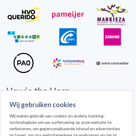
Howie the Harp
© 2026 - Alle rechten voorbehouden -
Disclaimer
Wij gebruiken cookies
Howie the Harp™ - Koninginneweg 300 - 3078 GS Rotterdam
Wij maken gebruik van cookies en andere tracking-
Cookie instellingen
technologieën om uw surfervaring op onze website te
verbeteren, om gepersonaliseerde inhoud en advertenties
te tonen, om ons websiteverkeer te analyseren en om te