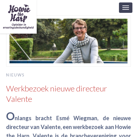
Toggl
navig
NIEUWS
Werkbezoek nieuwe directeur
Valente
O
nlangs bracht Esmé Wiegman, de nieuwe
directeur van Valente, een werkbezoek aan Howie
the Harp. Valente is de branchevereniging voor