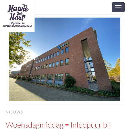
Toggl
navig
NIEUWS
Woensdagmiddag = Inloopuur bij