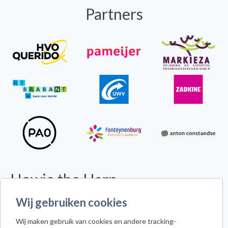
Partners
Howie the Harp
Wij gebruiken cookies
© 2026 - Alle rechten voorbehouden -
Disclaimer
Howie the Harp™ - Koninginneweg 300 - 3078 GS Rotterdam
Wij maken gebruik van cookies en andere tracking-
Cookie instellingen