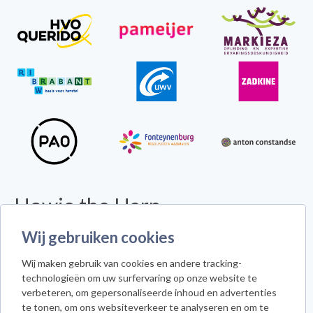
Howie the Harp
© 2026 - Alle rechten voorbehouden -
Disclaimer
Wij gebruiken cookies
Howie the Harp™ - Koninginneweg 300 - 3078 GS Rotterdam
Wij maken gebruik van cookies en andere tracking-
Cookie instellingen
technologieën om uw surfervaring op onze website te
verbeteren, om gepersonaliseerde inhoud en advertenties
te tonen, om ons websiteverkeer te analyseren en om te