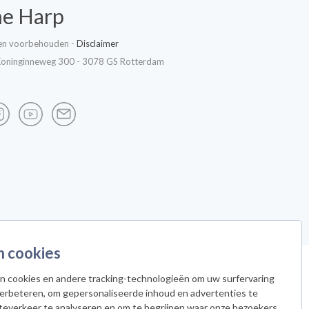
he Harp
ten voorbehouden -
Disclaimer
Koninginneweg 300 - 3078 GS Rotterdam
n cookies
n cookies en andere tracking-technologieën om uw surfervaring
verbeteren, om gepersonaliseerde inhoud en advertenties te
teverkeer te analyseren en om te begrijpen waar onze bezoekers